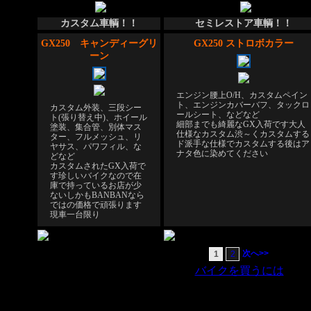
カスタム車輌！！
セミレストア車輌！！
GX250 キャンディーグリ
GX250 ストロボカラー
ーン
エンジン腰上O/H、カスタムペイン
ト、エンジンカバーバフ、タックロ
カスタム外装、三段シー
ールシート、などなど
ト(張り替え中)、ホイール
細部までも綺麗なGX入荷です
大人
塗装、集合管、別体マス
仕様なカスタム
渋～くカスタムする
ター、フルメッシュ、リ
ド派手な仕様でカスタムする
後はア
ヤサス、パワフィル、な
ナタ色に染めてください
どなど
カスタムされたGX入荷で
す
珍しいバイクなので在
庫で持っているお店が少
ない
しかもBANBANなら
ではの価格で頑張ります
現車一台限り
次へ>>
1
2
バイクを買うには
｜