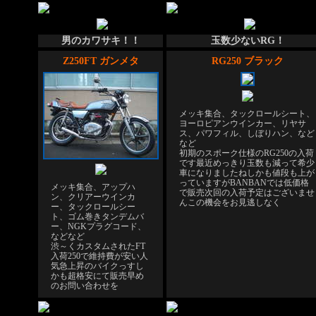
男のカワサキ！！
玉数少ないRG！
Z250FT ガンメタ
RG250 ブラック
メッキ集合、タックロールシート、
ヨーロピアンウインカー、リヤサ
ス、パワフィル、しぼりハン、など
など
初期のスポーク仕様のRG250の入荷
です
最近めっきり玉数も減って希少
車になりましたね
しかも値段も上が
っていますがBANBANでは低価格
メッキ集合、アップハ
で販売
次回の入荷予定はございませ
ン、クリアーウインカ
ん
この機会をお見逃しなく
ー、タックロールシー
ト、ゴム巻きタンデムバ
ー、NGKプラグコード、
などなど
渋～くカスタムされたFT
入荷
250で維持費が安い
人
気急上昇のバイクっす
し
かも超格安にて販売
早め
のお問い合わせを