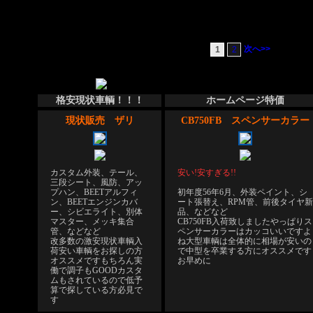
価格帯:
31万円～40万円
次へ>>
1
2
格安現状車輌！！！
ホームページ特価
現状販売 ザリ
CB750FB スペンサーカラー
カスタム外装、テール、
安い!安すぎる!!
三段シート、風防、アッ
プハン、BEETアルフィ
初年度56年6月、外装ペイント、シ
ン、BEETエンジンカバ
ート張替え、RPM管、前後タイヤ新
ー、シビエライト、別体
品、などなど
マスター、メッキ集合
CB750FB入荷致しました
やっぱりス
管、などなど
ペンサーカラーはカッコいいですよ
改多数の激安現状車輌入
ね
大型車輌は全体的に相場が安いの
荷
安い車輌をお探しの方
で中型を卒業する方にオススメです
オススメです
もちろん実
お早めに
働で調子もGOOD
カスタ
ムもされているので低予
算で探している方必見で
す